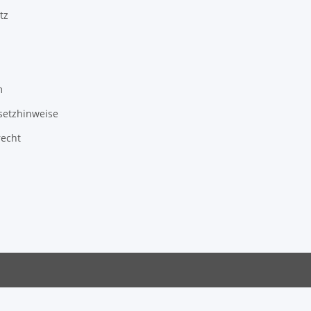
tz
m
setzhinweise
recht